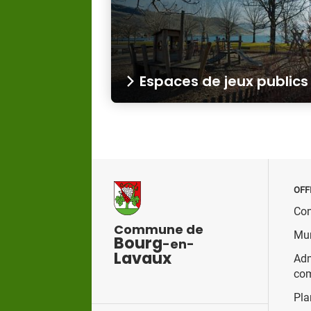
Espaces de jeux publics
OFF
Con
Commune de
Mun
Bourg
-en-
Lavaux
Adm
co
Pla