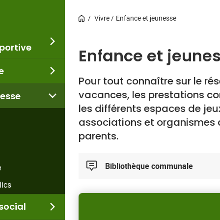
Vivre
Enfance et jeunesse
portive
Enfance et jeune
e
Pour tout connaître sur le rés
vacances, les prestations co
nesse
les différents espaces de jeux
associations et organismes 
parents.
Bibliothèque communale
e
lics
social