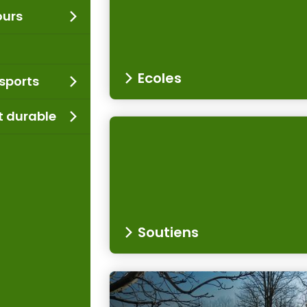
ours
Ecoles
nsports
 durable
Soutiens