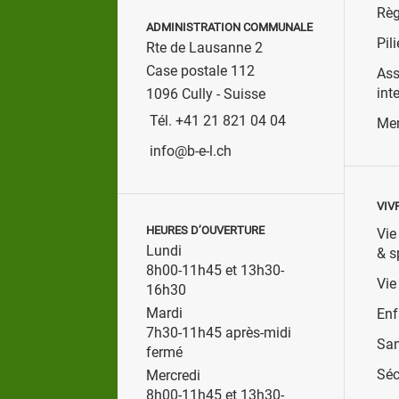
Règ
ADMINISTRATION COMMUNALE
Pili
Rte de Lausanne 2
Case postale 112
Ass
int
1096 Cully - Suisse
Tél. +41 21 821 04 04
Men
info@b-e-l.ch
VIV
HEURES D’OUVERTURE
Vie
Lundi
& s
8h00-11h45 et 13h30-
Vie
16h30
Mardi
Enf
7h30-11h45 après-midi
San
fermé
Séc
Mercredi
8h00-11h45 et 13h30-