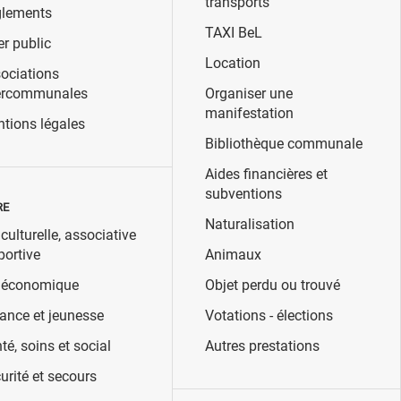
transports
lements
TAXI BeL
er public
Location
ociations
ercommunales
Organiser une
manifestation
tions légales
Bibliothèque communale
Aides financières et
subventions
RE
Naturalisation
 culturelle, associative
portive
Animaux
 économique
Objet perdu ou trouvé
ance et jeunesse
Votations - élections
té, soins et social
Autres prestations
urité et secours