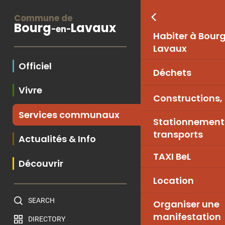
Commune de
Bourg
Lavaux
-en-
Habiter à Bour
Lavaux
Officiel
Déchets
Vivre
Constructions,
Services communaux
Stationnement
transports
Actualités & Info
TAXI BeL
Découvrir
Location
SEARCH
Organiser une
manifestation
DIRECTORY