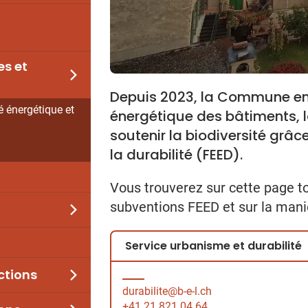
es et
Depuis 2023, la Commune enc
té énergétique et
énergétique des bâtiments, la
soutenir la biodiversité grâc
la durabilité (FEED).
Vous trouverez sur cette page to
subventions FEED et sur la man
Service urbanisme et durabilité
ctions
durabilite@b-e-l.ch
+41 21 821 04 64